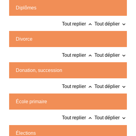
Diplômes
keyboard_arrow_up
keyboard_arrow_down
Tout replier
Tout déplier
Divorce
keyboard_arrow_up
keyboard_arrow_down
Tout replier
Tout déplier
Donation, succession
keyboard_arrow_up
keyboard_arrow_down
Tout replier
Tout déplier
École primaire
keyboard_arrow_up
keyboard_arrow_down
Tout replier
Tout déplier
Élections