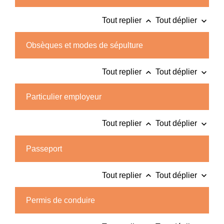
keyboard_arrow_up
keyboard_arrow_down
Tout replier
Tout déplier
Obsèques et modes de sépulture
keyboard_arrow_up
keyboard_arrow_down
Tout replier
Tout déplier
Particulier employeur
keyboard_arrow_up
keyboard_arrow_down
Tout replier
Tout déplier
Passeport
keyboard_arrow_up
keyboard_arrow_down
Tout replier
Tout déplier
Permis de conduire