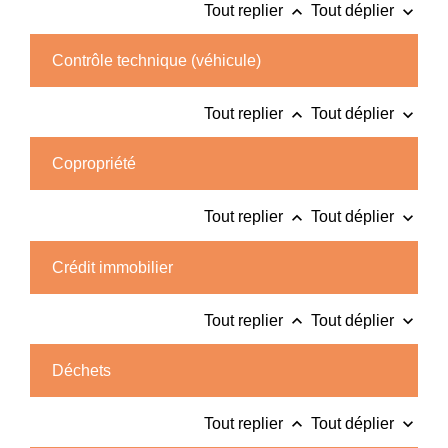
keyboard_arrow_up
keyboard_arrow_down
Tout replier
Tout déplier
Contrôle technique (véhicule)
keyboard_arrow_up
keyboard_arrow_down
Tout replier
Tout déplier
Copropriété
keyboard_arrow_up
keyboard_arrow_down
Tout replier
Tout déplier
Crédit immobilier
keyboard_arrow_up
keyboard_arrow_down
Tout replier
Tout déplier
Déchets
keyboard_arrow_up
keyboard_arrow_down
Tout replier
Tout déplier