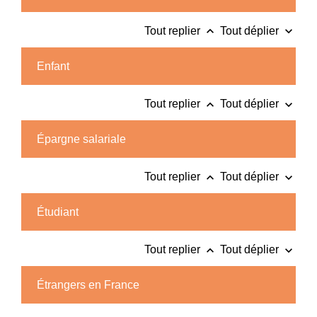
keyboard_arrow_up
keyboard_arrow_down
Tout replier
Tout déplier
Enfant
keyboard_arrow_up
keyboard_arrow_down
Tout replier
Tout déplier
Épargne salariale
keyboard_arrow_up
keyboard_arrow_down
Tout replier
Tout déplier
Étudiant
keyboard_arrow_up
keyboard_arrow_down
Tout replier
Tout déplier
Étrangers en France