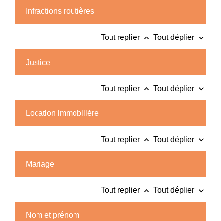
Infractions routières
keyboard_arrow_up
keyboard_arrow_down
Tout replier
Tout déplier
Justice
keyboard_arrow_up
keyboard_arrow_down
Tout replier
Tout déplier
Location immobilière
keyboard_arrow_up
keyboard_arrow_down
Tout replier
Tout déplier
Mariage
keyboard_arrow_up
keyboard_arrow_down
Tout replier
Tout déplier
Nom et prénom