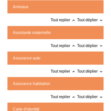
Animaux
keyboard_arrow_up
keyboard_arrow_down
Tout replier
Tout déplier
Assistante maternelle
keyboard_arrow_up
keyboard_arrow_down
Tout replier
Tout déplier
Assurance auto
keyboard_arrow_up
keyboard_arrow_down
Tout replier
Tout déplier
Assurance habitation
keyboard_arrow_up
keyboard_arrow_down
Tout replier
Tout déplier
Carte d'identité