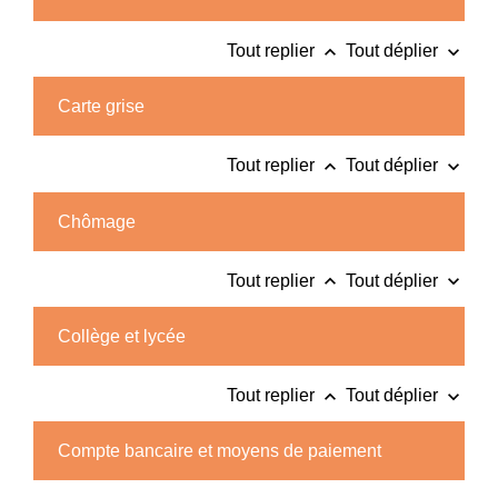
keyboard_arrow_up
keyboard_arrow_down
Tout replier
Tout déplier
Carte grise
keyboard_arrow_up
keyboard_arrow_down
Tout replier
Tout déplier
Chômage
keyboard_arrow_up
keyboard_arrow_down
Tout replier
Tout déplier
Collège et lycée
keyboard_arrow_up
keyboard_arrow_down
Tout replier
Tout déplier
Compte bancaire et moyens de paiement