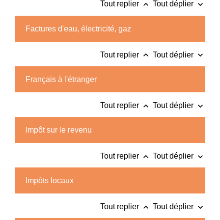
keyboard_arrow_up
keyboard_arrow_down
Tout replier
Tout déplier
Factures d'eau, électricité, gaz
keyboard_arrow_up
keyboard_arrow_down
Tout replier
Tout déplier
Français à l'étranger
keyboard_arrow_up
keyboard_arrow_down
Tout replier
Tout déplier
Impôt sur le revenu
keyboard_arrow_up
keyboard_arrow_down
Tout replier
Tout déplier
Impôts locaux
keyboard_arrow_up
keyboard_arrow_down
Tout replier
Tout déplier