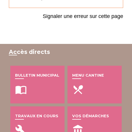
Signaler une erreur sur cette page
Accès directs
BULLETIN MUNICIPAL
MENU CANTINE
import_contacts
local_dining
TRAVAUX EN COURS
VOS DÉMARCHES
build
account_balance