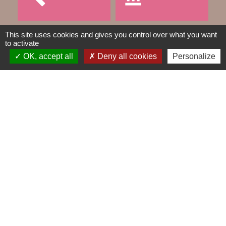
This site uses cookies and gives you control over what you want
DÉCHETS
to activate
OK, accept all
Deny all cookies
Personalize
public
Contacts
Mairie de Gometz-le-Châtel
76 rue Saint Nicolas
91940 Gometz-le-Châtel - FRANCE
+33 1 60 12 11 05