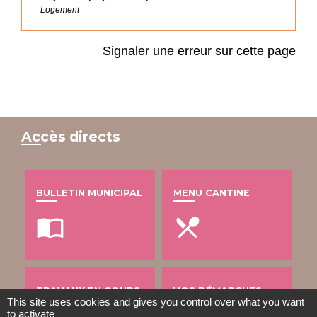
Logement
Signaler une erreur sur cette page
Accès directs
BULLETIN MUNICIPAL
MENU CANTINE
import_contacts
local_dining
TRAVAUX EN COURS
VOS DÉMARCHES
This site uses cookies and gives you control over what you want
to activate