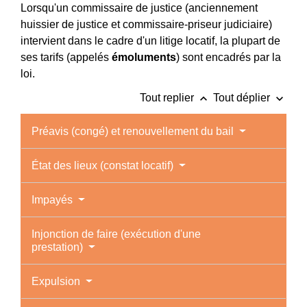
Lorsqu'un commissaire de justice (anciennement
huissier de justice et commissaire-priseur judiciaire)
intervient dans le cadre d'un litige locatif, la plupart de
ses tarifs (appelés
émoluments
) sont encadrés par la
loi.
keyboard_arrow_up
keyboard_arrow_down
Tout replier
Tout déplier
Préavis (congé) et renouvellement du bail
État des lieux (constat locatif)
Impayés
Injonction de faire (exécution d'une
prestation)
Expulsion