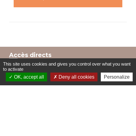
Accès directs
This site uses cookies and gives you control over what you want
to activate
OK, accept all
Deny all cookies
Personalize
BULLETIN MUNICIPAL
MENU CANTINE
import_contacts
local_dining
TRAVAUX EN COURS
VOS DÉMARCHES
build
account_balance