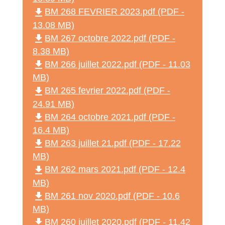
file_download
BM 268 FEVRIER 2023.pdf (PDF -
13.08 MB)
file_download
BM 267 octobre 2022.pdf (PDF -
8.38 MB)
file_download
BM 266 juillet 2022.pdf (PDF - 11.03
MB)
file_download
BM 265 fevrier 2022.pdf (PDF -
24.91 MB)
file_download
BM 264 octobre 2021.pdf (PDF -
16.4 MB)
file_download
BM 263 juillet 21.pdf (PDF - 17.22
MB)
file_download
BM 262 mars 2021.pdf (PDF - 12.4
MB)
file_download
BM 261 nov 2020.pdf (PDF - 10.6
MB)
file_download
BM 260 juillet 2020.pdf (PDF - 11.42