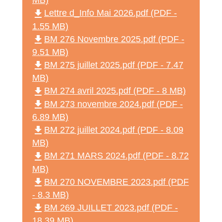
MB)
file_download
Lettre d_Info Mai 2026.pdf (PDF -
1.55 MB)
file_download
BM 276 Novembre 2025.pdf (PDF -
9.51 MB)
file_download
BM 275 juillet 2025.pdf (PDF - 7.47
MB)
file_download
BM 274 avril 2025.pdf (PDF - 8 MB)
file_download
BM 273 novembre 2024.pdf (PDF -
6.89 MB)
file_download
BM 272 juillet 2024.pdf (PDF - 8.09
MB)
file_download
BM 271 MARS 2024.pdf (PDF - 8.72
MB)
file_download
BM 270 NOVEMBRE 2023.pdf (PDF
- 8.3 MB)
file_download
BM 269 JUILLET 2023.pdf (PDF -
18.39 MB)