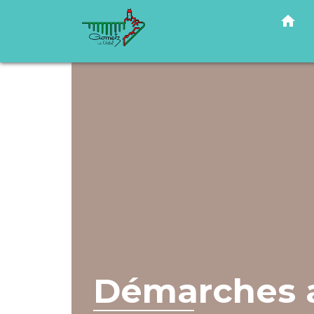
home
Démarches a