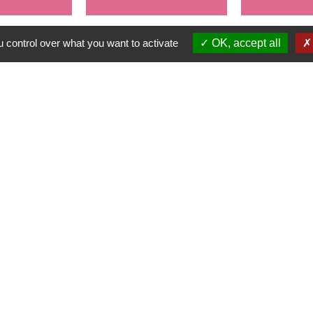
 control over what you want to activate
OK, accept all
alité
-
Accessibilité
-
Plan du site
-
Gestion des cookie