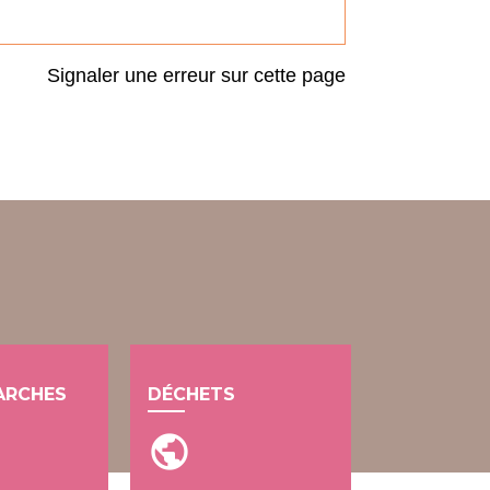
Signaler une erreur sur cette page
ARCHES
DÉCHETS
public