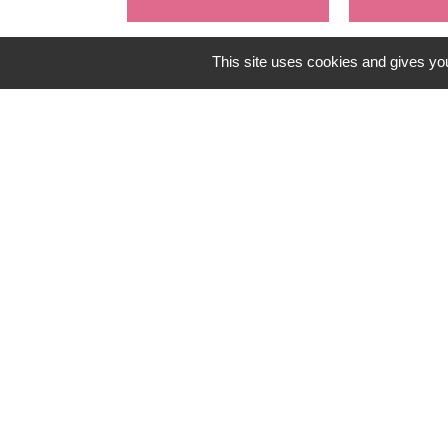
This site uses cookies and gives you
Contacts
Mairie de Gometz-le-Châtel
76 rue Saint Nicolas
91940 Gometz-le-Châtel - FRANCE
+33 1 60 12 11 05
Mentions légales
-
Politique de confidenti