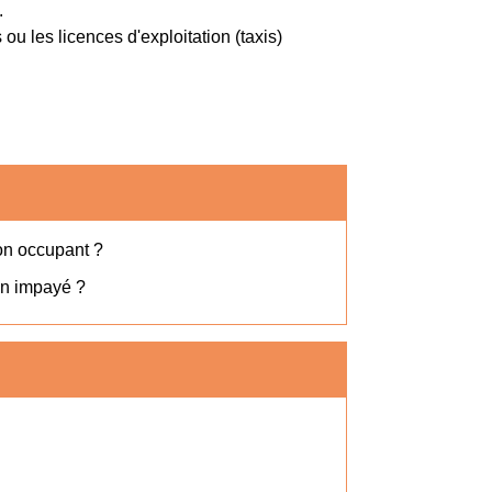
.
u les licences d'exploitation (taxis)
son occupant ?
 un impayé ?