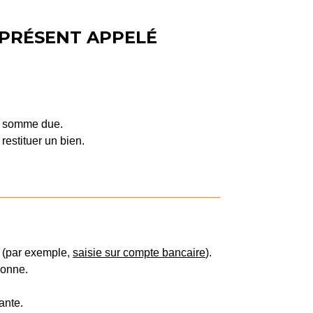
À PRÉSENT APPELÉ
une somme due.
 restituer un bien.
r (par exemple,
saisie sur compte bancaire
).
sonne.
ante.