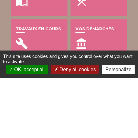
import_contacts
local_dining
TRAVAUX EN COURS
VOS DÉMARCHES
build
account_balance
This site uses cookies and gives you control over what you want
to activate
OK, accept all
Deny all cookies
Personalize
DÉCHETS
public
Contacts
Mairie de Gometz-le-Châtel
76 rue Saint Nicolas