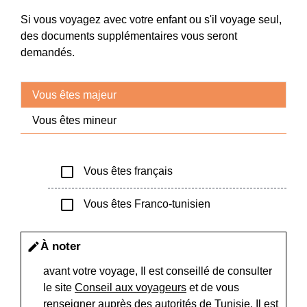
Si vous voyagez avec votre enfant ou s'il voyage seul,
des documents supplémentaires vous seront
demandés.
Vous êtes majeur
Vous êtes mineur
check_box_outline_blank
Vous êtes français
check_box_outline_blank
Vous êtes Franco-tunisien
À noter
edit
avant votre voyage, Il est conseillé de consulter
le site
Conseil aux voyageurs
et de vous
renseigner auprès des autorités de Tunisie. Il est