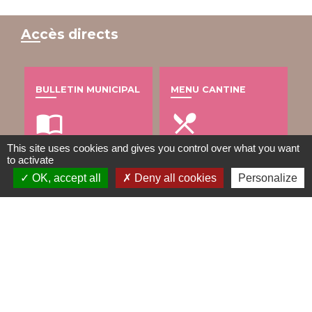
Accès directs
BULLETIN MUNICIPAL
MENU CANTINE
import_contacts
local_dining
This site uses cookies and gives you control over what you want
to activate
OK, accept all
Deny all cookies
Personalize
TRAVAUX EN COURS
VOS DÉMARCHES
build
account_balance
DÉCHETS