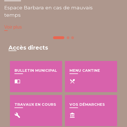
ace Barbara en cas de mauvais
mps
 plus
Accès directs
BULLETIN MUNICIPAL
MENU CANTINE
import_contacts
local_dining
TRAVAUX EN COURS
VOS DÉMARCHES
build
account_balance