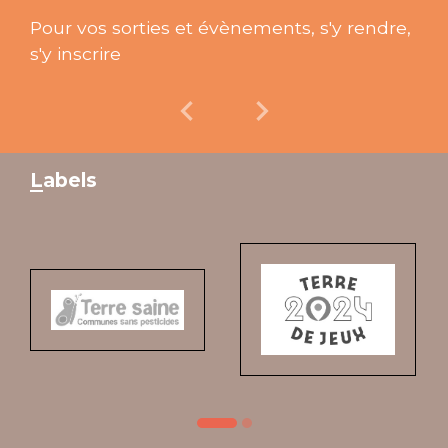
our vos sorties et évènements, s'y rendre,
J'aime G
'y inscrire
commune.
informé
chevron_left
chevron_right
Previous
Next
Labels