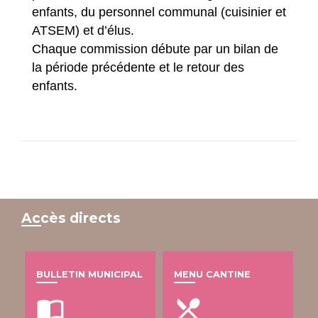
enfants, du personnel communal (cuisinier et
ATSEM) et d’élus.
Chaque commission débute par un bilan de
la période précédente et le retour des
enfants.
Accès directs
BULLETIN MUNICIPAL
MENU CANTINE
import_contacts
local_dining