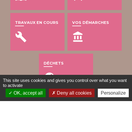
TRAVAUX EN COURS
VOS DÉMARCHES
build
account_balance
DÉCHETS
public
This site uses cookies and gives you control over what you want
to activate
OK, accept all
Deny all cookies
Personalize
Contacts
Mairie de Gometz-le-Châtel
76 rue Saint Nicolas
91940 Gometz-le-Châtel - FRANCE