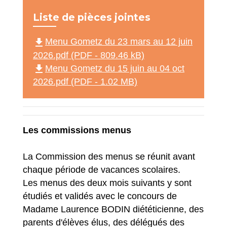
Liste de pièces jointes
file_download
Menu Gometz du 23 mars au 12 juin
2026.pdf (PDF - 809.46 kB)
file_download
Menu Gometz du 15 juin au 04 oct
2026.pdf (PDF - 1.02 MB)
Les commissions menus
La Commission des menus se réunit avant
chaque période de vacances scolaires.
Les menus des deux mois suivants y sont
étudiés et validés avec le concours de
Madame Laurence BODIN diététicienne, des
parents d'élèves élus, des délégués des