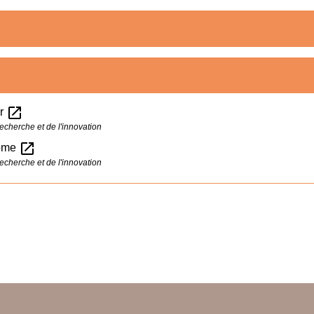
open_in_new
ur
echerche et de l'innovation
open_in_new
lôme
echerche et de l'innovation