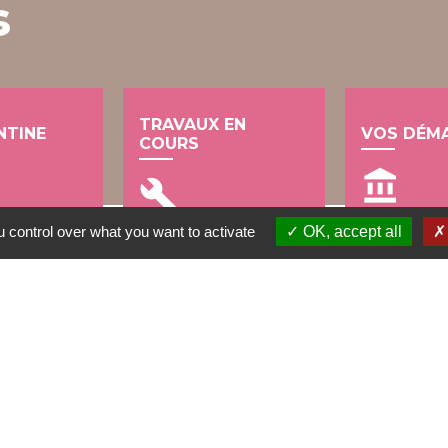
s
TRAVAUX EN
NTINE
VOS DÉM
COURS
account_balance
build
 control over what you want to activate
OK, accept all