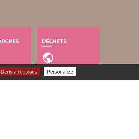
ARCHES
DÉCHETS
public
Deny all cookies
Personalize