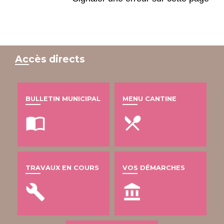
Accès directs
BULLETIN MUNICIPAL
MENU CANTINE
import_contacts
local_dining
TRAVAUX EN COURS
VOS DÉMARCHES
build
account_balance