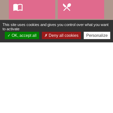
import_contacts
local_dining
This site uses cookies and gives you control over what you want
to activate
TRAVAUX EN COURS
VOS DÉMARCHES
OK, accept all
Deny all cookies
Personalize
build
account_balance
DÉCHETS
public
Contacts
Mairie de Gometz-le-Châtel