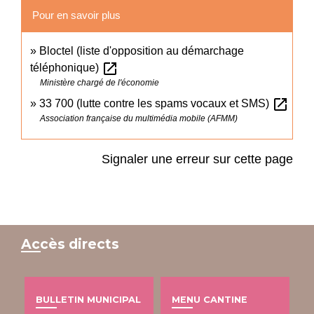
Pour en savoir plus
Bloctel (liste d'opposition au démarchage
open_in_new
téléphonique)
Ministère chargé de l'économie
open_in_new
33 700 (lutte contre les spams vocaux et SMS)
Association française du multimédia mobile (AFMM)
Signaler une erreur sur cette page
Accès directs
BULLETIN MUNICIPAL
MENU CANTINE