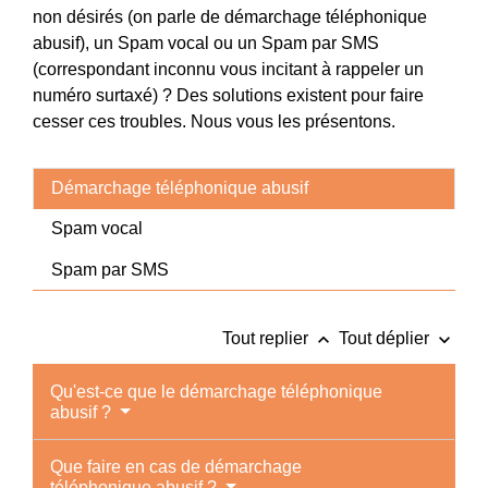
non désirés (on parle de démarchage téléphonique
abusif), un Spam vocal ou un Spam par SMS
(correspondant inconnu vous incitant à rappeler un
numéro surtaxé) ? Des solutions existent pour faire
cesser ces troubles. Nous vous les présentons.
Démarchage téléphonique abusif
Spam vocal
Spam par SMS
keyboard_arrow_up
keyboard_arrow_down
Tout replier
Tout déplier
Qu'est-ce que le démarchage téléphonique
abusif ?
Que faire en cas de démarchage
téléphonique abusif ?