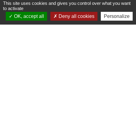
TRAVAUX EN COURS
VOS DÉMARCHES
This site uses cookies and gives you control over what you want
to activate
build
account_balance
OK, accept all
Deny all cookies
Personalize
DÉCHETS
public
Contacts
Mairie de Gometz-le-Châtel
76 rue Saint Nicolas
91940 Gometz-le-Châtel - FRANCE
+33 1 60 12 11 05