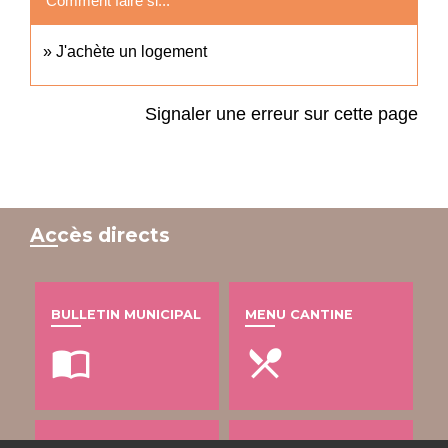
Comment faire si...
J'achète un logement
Signaler une erreur sur cette page
Accès directs
BULLETIN MUNICIPAL
MENU CANTINE
import_contacts
local_dining