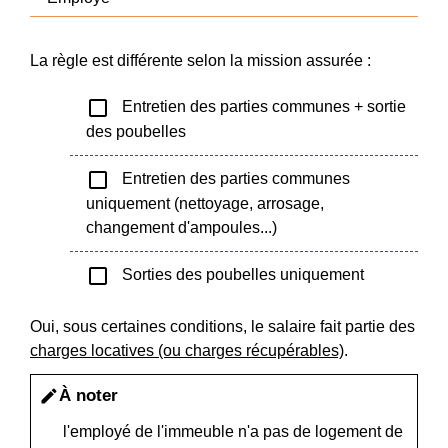
La règle est différente selon la mission assurée :
check_box_outline_blank
Entretien des parties communes + sortie
des poubelles
check_box_outline_blank
Entretien des parties communes
uniquement (nettoyage, arrosage,
changement d'ampoules...)
check_box_outline_blank
Sorties des poubelles uniquement
Oui, sous certaines conditions, le salaire fait partie des
charges locatives (ou charges récupérables)
.
À noter
edit
l'employé de l'immeuble n'a pas de logement de