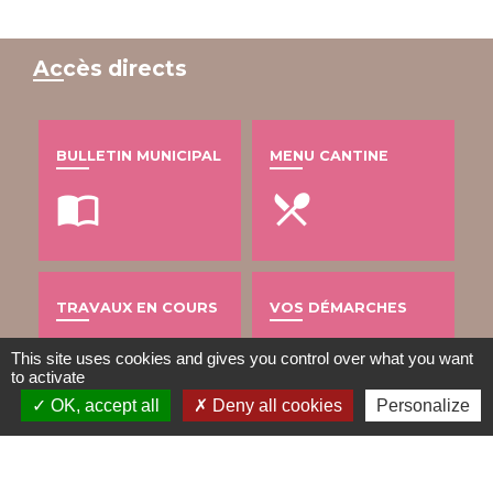
Accès directs
BULLETIN MUNICIPAL
MENU CANTINE
import_contacts
local_dining
TRAVAUX EN COURS
VOS DÉMARCHES
build
account_balance
This site uses cookies and gives you control over what you want
to activate
OK, accept all
Deny all cookies
Personalize
DÉCHETS