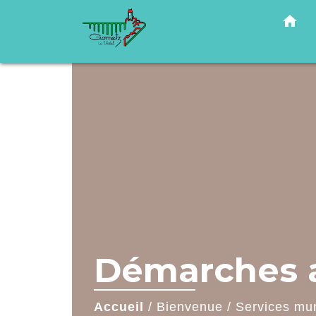
home
Démarches a
Accueil
/
Bienvenue
/
Services mu