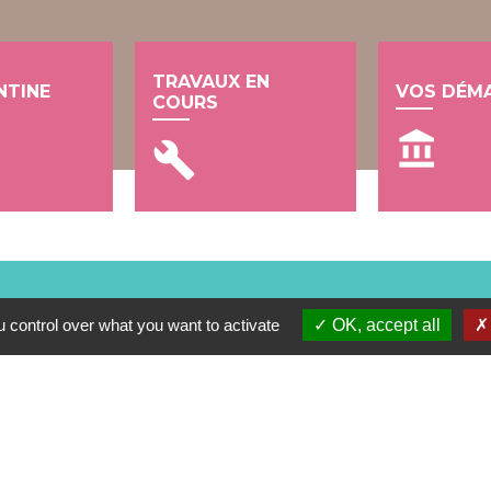
TRAVAUX EN
NTINE
VOS DÉM
COURS
account_balance
build
 control over what you want to activate
OK, accept all