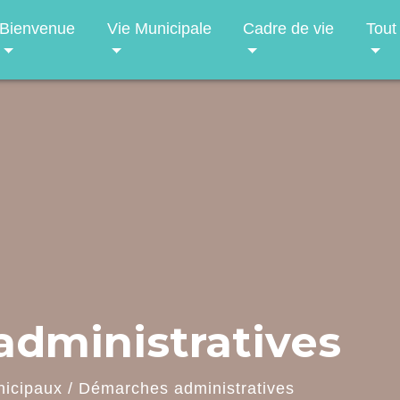
Bienvenue
Vie Municipale
Cadre de vie
Tout
dministratives
nicipaux
/
Démarches administratives