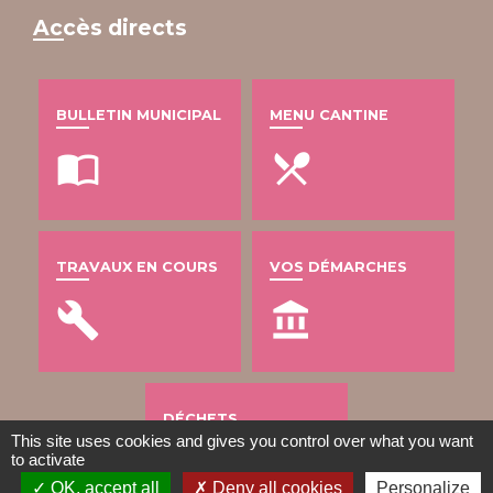
Accès directs
BULLETIN MUNICIPAL
MENU CANTINE
import_contacts
local_dining
TRAVAUX EN COURS
VOS DÉMARCHES
build
account_balance
DÉCHETS
This site uses cookies and gives you control over what you want
to activate
public
OK, accept all
Deny all cookies
Personalize