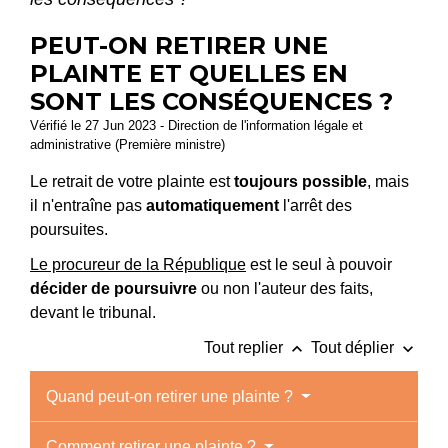
PEUT-ON RETIRER UNE
PLAINTE ET QUELLES EN
SONT LES CONSÉQUENCES ?
Vérifié le 27 Jun 2023 - Direction de l'information légale et
administrative (Première ministre)
Le retrait de votre plainte est
toujours possible
, mais
il n'entraîne pas
automatiquement
l'arrêt des
poursuites.
Le procureur de la République
est le seul à pouvoir
décider de poursuivre
ou non l'auteur des faits,
devant le tribunal.
keyboard_arrow_up
keyboard_arrow_down
Tout replier
Tout déplier
Quand peut-on retirer une plainte ?
Comment retirer une plainte ?