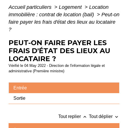
Accueil particuliers
>
Logement
>
Location
immobilière : contrat de location (bail)
>
Peut-on
faire payer les frais d'état des lieux au locataire
?
PEUT-ON FAIRE PAYER LES
FRAIS D'ÉTAT DES LIEUX AU
LOCATAIRE ?
Vérifié le 04 May 2022 - Direction de l'information légale et
administrative (Première ministre)
Entrée
Sortie
keyboard_arrow_up
keyboard_arrow_down
Tout replier
Tout déplier