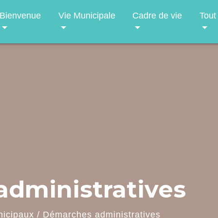
Bienvenue
Vie Municipale
Cadre de vie
Tout
dministratives
nicipaux
/
Démarches administratives