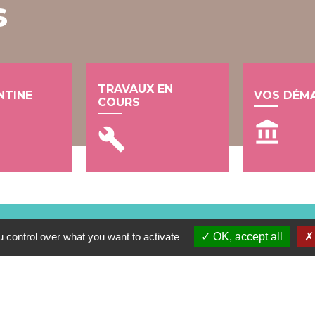
s
TRAVAUX EN
NTINE
VOS DÉM
COURS
account_balance
build
 control over what you want to activate
OK, accept all