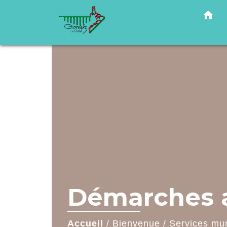
home
Démarches a
Accueil
/
Bienvenue
/
Services mu