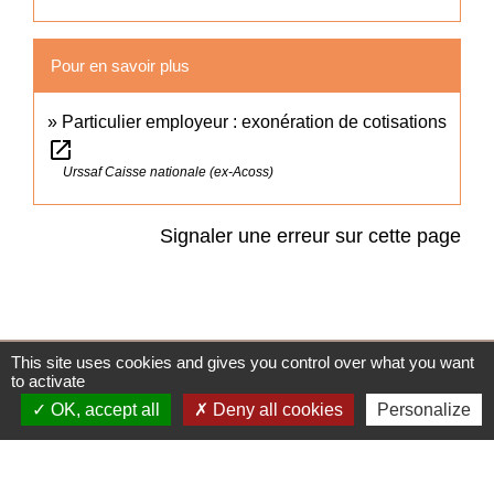
Pour en savoir plus
Particulier employeur : exonération de cotisations
open_in_new
Urssaf Caisse nationale (ex-Acoss)
Signaler une erreur sur cette page
This site uses cookies and gives you control over what you want
Accès directs
to activate
OK, accept all
Deny all cookies
Personalize
BULLETIN MUNICIPAL
MENU CANTINE