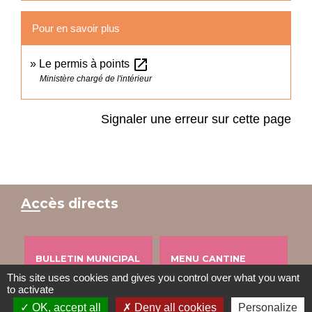
Pour en savoir plus
open_in_new
Le permis à points
Ministère chargé de l'intérieur
Signaler une erreur sur cette page
Accès directs
BULLETIN MUNICIPAL
MENU CANTINE
This site uses cookies and gives you control over what you want
import_contacts
local_dining
to activate
OK, accept all
Deny all cookies
Personalize