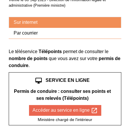
administrative (Première ministre)
Sur internet
Par courrier
Le téléservice
Télépoints
permet de consulter le
nombre de points
que vous avez sur votre
permis de
conduire
.
desktop_mac
SERVICE EN LIGNE
Permis de conduire : consulter ses points et
ses relevés (Télépoints)
open_in_new
Accéder au service en ligne
Ministère chargé de l'intérieur