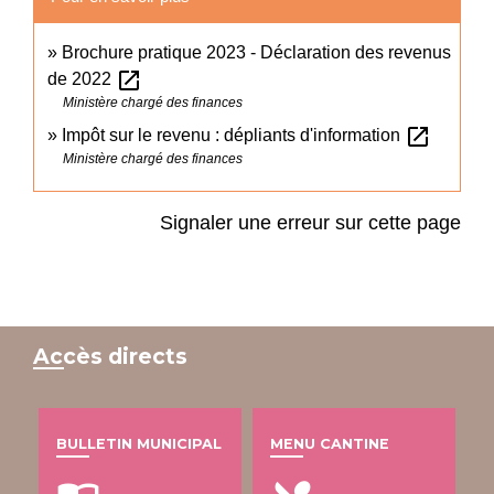
Brochure pratique 2023 - Déclaration des revenus
open_in_new
de 2022
Ministère chargé des finances
open_in_new
Impôt sur le revenu : dépliants d'information
Ministère chargé des finances
Signaler une erreur sur cette page
Accès directs
BULLETIN MUNICIPAL
MENU CANTINE