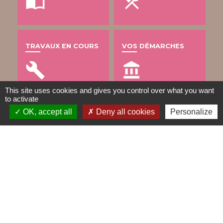
import_contacts
local_dining
TRAVAUX EN COURS
VOS DÉMARCHES
build
account_balance
This site uses cookies and gives you control over what you want
to activate
OK, accept all
Deny all cookies
Personalize
DÉCHETS
public
Contacts
Mairie de Gometz-le-Châtel
76 rue Saint Nicolas