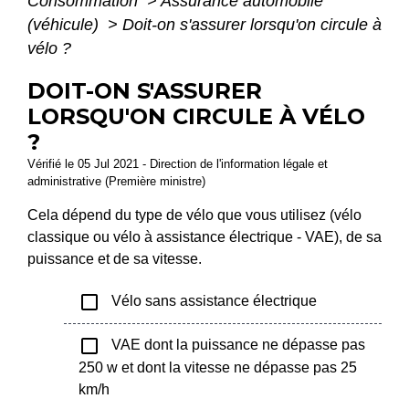
Consommation
>
Assurance automobile
(véhicule)
>
Doit-on s'assurer lorsqu'on circule à
vélo ?
DOIT-ON S'ASSURER
LORSQU'ON CIRCULE À VÉLO
?
Vérifié le 05 Jul 2021 - Direction de l'information légale et
administrative (Première ministre)
Cela dépend du type de vélo que vous utilisez (vélo
classique ou vélo à assistance électrique - VAE), de sa
puissance et de sa vitesse.
check_box_outline_blank
Vélo sans assistance électrique
check_box_outline_blank
VAE dont la puissance ne dépasse pas
250 w et dont la vitesse ne dépasse pas 25
km/h