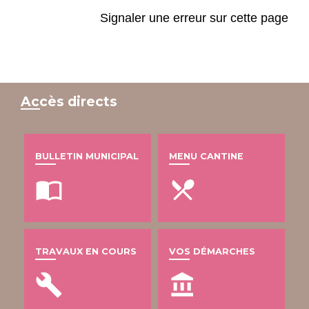
Signaler une erreur sur cette page
Accès directs
BULLETIN MUNICIPAL
MENU CANTINE
import_contacts
local_dining
TRAVAUX EN COURS
VOS DÉMARCHES
build
account_balance