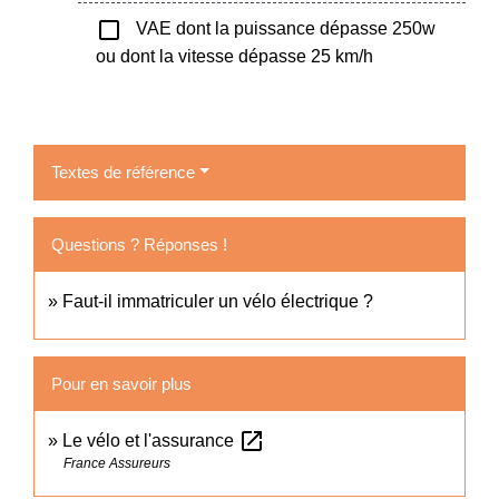
check_box_outline_blank
VAE dont la puissance dépasse 250w
ou dont la vitesse dépasse 25 km/h
Textes de référence
Questions ? Réponses !
Faut-il immatriculer un vélo électrique ?
Pour en savoir plus
open_in_new
Le vélo et l'assurance
France Assureurs