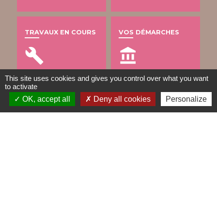
TRAVAUX EN COURS
VOS DÉMARCHES
build
account_balance
This site uses cookies and gives you control over what you want
to activate
OK, accept all
Deny all cookies
Personalize
DÉCHETS
public
Contacts
Mairie de Gometz-le-Châtel
76 rue Saint Nicolas
91940 Gometz-le-Châtel - FRANCE