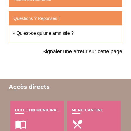
Questions ? Réponses !
Qu'est-ce qu'une amnistie ?
Signaler une erreur sur cette page
Accès directs
BULLETIN MUNICIPAL
MENU CANTINE
import_contacts
local_dining