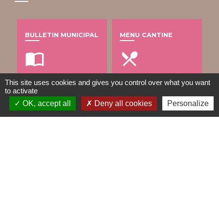
BULLETIN MUNICIPAL
MENU CANTINE
import_contacts
local_dining
This site uses cookies and gives you control over what you want
to activate
TRAVAUX EN COURS
VOS DÉMARCHES
OK, accept all
Deny all cookies
Personalize
build
account_balance
DÉCHETS
public