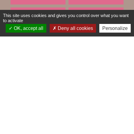
This site uses cookies and gives you control over what you want
TRAVAUX EN COURS
VOS DÉMARCHES
to activate
build
account_balance
OK, accept all
Deny all cookies
Personalize
DÉCHETS
public
Contacts
Mairie de Gometz-le-Châtel
76 rue Saint Nicolas
91940 Gometz-le-Châtel - FRANCE