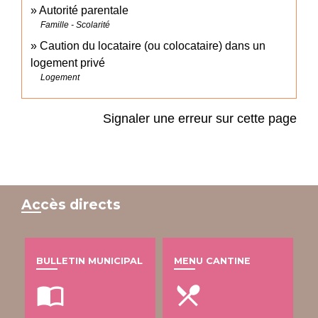
Autorité parentale
Famille - Scolarité
Caution du locataire (ou colocataire) dans un
logement privé
Logement
Signaler une erreur sur cette page
Accès directs
BULLETIN MUNICIPAL
MENU CANTINE
import_contacts
local_dining