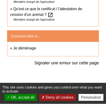
Ministère chargé de l'agriculture
Qu'est ce que le certificat / l'attestation de
open_in_new
cession d'un animal ?
Ministère chargé de l'agriculture
Comment faire si...
Je déménage
Signaler une erreur sur cette page
This site uses cookies and gives you control over what you want
Accès directs
to activate
OK, accept all
Deny all cookies
Personalize