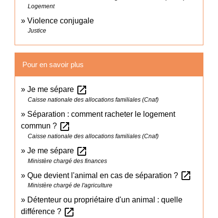
Logement
Violence conjugale
Justice
Pour en savoir plus
open_in_new
Je me sépare
Caisse nationale des allocations familiales (Cnaf)
Séparation : comment racheter le logement
open_in_new
commun ?
Caisse nationale des allocations familiales (Cnaf)
open_in_new
Je me sépare
Ministère chargé des finances
open_in_new
Que devient l'animal en cas de séparation ?
Ministère chargé de l'agriculture
Détenteur ou propriétaire d'un animal : quelle
open_in_new
différence ?