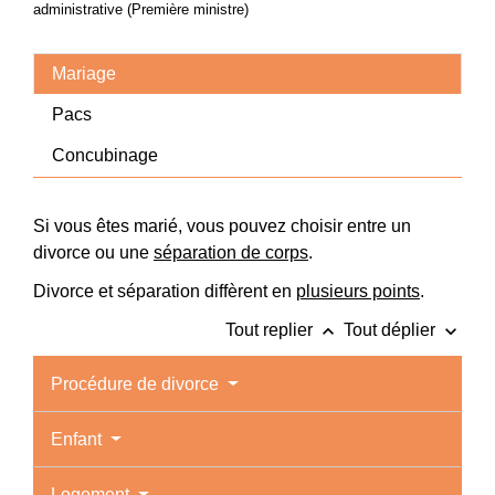
administrative (Première ministre)
Mariage
Pacs
Concubinage
Si vous êtes marié, vous pouvez choisir entre un
divorce ou une
séparation de corps
.
Divorce et séparation diffèrent en
plusieurs points
.
keyboard_arrow_up
keyboard_arrow_down
Tout replier
Tout déplier
Procédure de divorce
Enfant
Logement