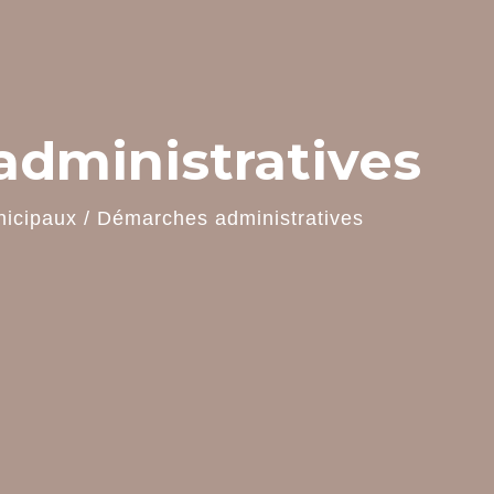
dministratives
nicipaux
/
Démarches administratives