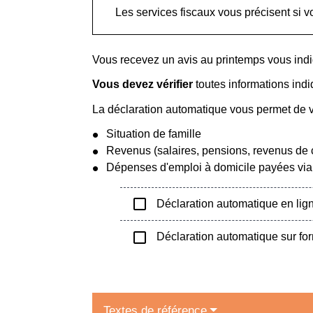
Les services fiscaux vous précisent si 
Vous recevez un avis au printemps vous indiq
Vous devez vérifier
toutes informations indi
La déclaration automatique vous permet de vér
Situation de famille
Revenus (salaires, pensions, revenus de 
Dépenses d'emploi à domicile payées via
check_box_outline_blank
Déclaration automatique en lig
check_box_outline_blank
Déclaration automatique sur for
Textes de référence