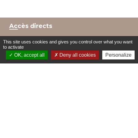
Accès directs
This site uses cookies and gives you control over what you want
to activate
BULLETIN MUNICIPAL
MENU CANTINE
OK, accept all
Deny all cookies
Personalize
import_contacts
local_dining
TRAVAUX EN COURS
VOS DÉMARCHES
build
account_balance
DÉCHETS