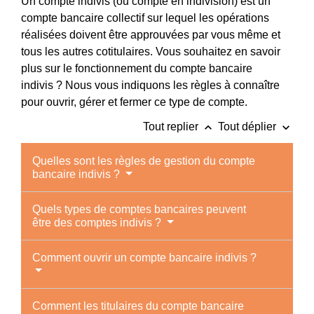
Un compte indivis (ou compte en indivision) est un
compte bancaire collectif sur lequel les opérations
réalisées doivent être approuvées par vous même et
tous les autres cotitulaires. Vous souhaitez en savoir
plus sur le fonctionnement du compte bancaire
indivis ? Nous vous indiquons les règles à connaître
pour ouvrir, gérer et fermer ce type de compte.
keyboard_arrow_up
keyboard_arrow_down
Tout replier
Tout déplier
Quelles sont les règles de gestion du compte
bancaire indivis ?
Quels types de comptes bancaires peuvent
être des comptes indivis ?
Comment ouvrir un compte bancaire indivis ?
Comment les titulaires du compte bancaire