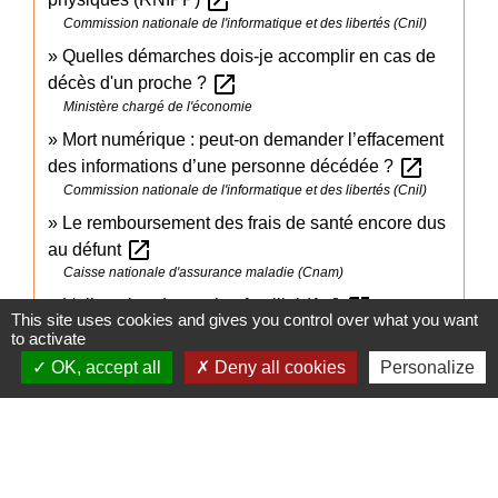
open_in_new
Commission nationale de l'informatique et des libertés (Cnil)
Quelles démarches dois-je accomplir en cas de
open_in_new
décès d'un proche ?
Ministère chargé de l'économie
Mort numérique : peut-on demander l’effacement
open_in_new
des informations d’une personne décédée ?
Commission nationale de l'informatique et des libertés (Cnil)
Le remboursement des frais de santé encore dus
open_in_new
au défunt
Caisse nationale d'assurance maladie (Cnam)
open_in_new
L'allocation de soutien familial (Asf)
This site uses cookies and gives you control over what you want
Caisse nationale des allocations familiales (Cnaf)
to activate
Un de mes proches est décédé : conséquences
OK, accept all
Deny all cookies
Personalize
open_in_new
fiscales
Ministère chargé des finances
Signaler une erreur sur cette page