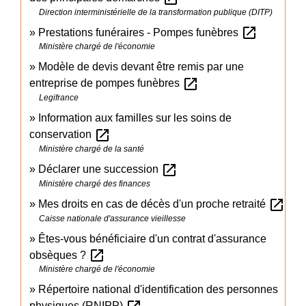
Direction interministérielle de la transformation publique (DITP)
open_in_new
Prestations funéraires - Pompes funèbres
Ministère chargé de l'économie
Modèle de devis devant être remis par une
open_in_new
entreprise de pompes funèbres
Legifrance
Information aux familles sur les soins de
open_in_new
conservation
Ministère chargé de la santé
open_in_new
Déclarer une succession
Ministère chargé des finances
open_in_new
Mes droits en cas de décès d'un proche retraité
Caisse nationale d'assurance vieillesse
Êtes-vous bénéficiaire d'un contrat d'assurance
open_in_new
obsèques ?
Ministère chargé de l'économie
Répertoire national d'identification des personnes
physiques (RNIPP)