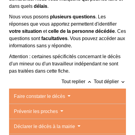
dans quels
délais
.
Nous vous posons
plusieurs questions
. Les
réponses que vous apportez permettent d'identifier
votre situation
et
celle de la personne décédée
. Ces
questions sont
facultatives
. Vous pouvez accéder aux
informations sans y répondre.
Attention : certaines spécificités concernant le décès
d'un mineur ou d'un travailleur indépendant ne sont
pas traitées dans cette fiche.
keyboard_arrow_up
keyboard_arrow_down
Tout replier
Tout déplier
Faire constater le décès
Prévenir les proches
Déclarer le décès à la mairie