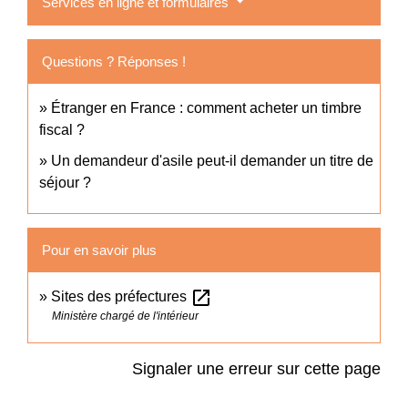
Services en ligne et formulaires
Questions ? Réponses !
Étranger en France : comment acheter un timbre
fiscal ?
Un demandeur d'asile peut-il demander un titre de
séjour ?
Pour en savoir plus
open_in_new
Sites des préfectures
Ministère chargé de l'intérieur
Signaler une erreur sur cette page