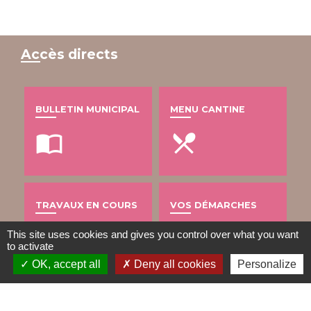
Accès directs
BULLETIN MUNICIPAL
MENU CANTINE
import_contacts
local_dining
TRAVAUX EN COURS
VOS DÉMARCHES
build
account_balance
This site uses cookies and gives you control over what you want
to activate
OK, accept all
Deny all cookies
Personalize
DÉCHETS