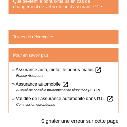
Que devient le bonus-malus en cas de
changement de véhicule ou d'assurance ?
Textes de référence
Pour en savoir plus
open_in_new
Assurance auto, moto : le bonus-malus
France Assureurs
open_in_new
Assurance automobile
Autorité de contrôle prudentiel et de résolution (ACPR)
open_in_new
Validité de l'assurance automobile dans l'UE
Commission européenne
Signaler une erreur sur cette page