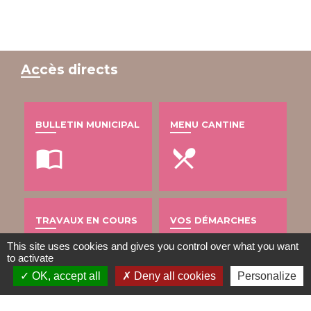
Accès directs
BULLETIN MUNICIPAL
MENU CANTINE
import_contacts
local_dining
TRAVAUX EN COURS
VOS DÉMARCHES
build
account_balance
This site uses cookies and gives you control over what you want
to activate
OK, accept all
Deny all cookies
Personalize