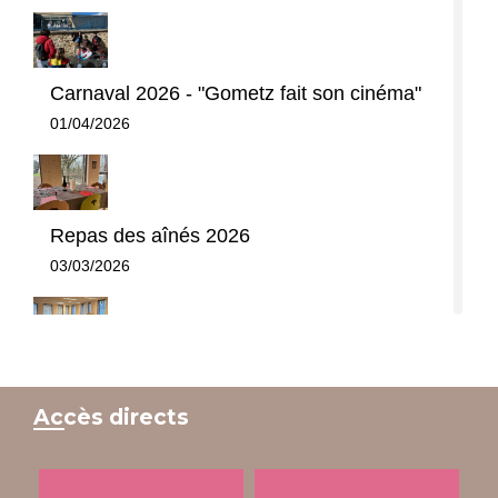
Carnaval 2026 - "Gometz fait son cinéma"
01/04/2026
Repas des aînés 2026
03/03/2026
Loto intergénérationnel du Centre de Loisirs
23/01/2026
Accès directs