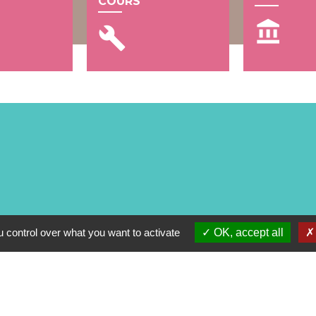
COURS
account_balance
build
 control over what you want to activate
OK, accept all