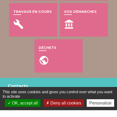
TRAVAUX EN COURS
VOS DÉMARCHES
build
account_balance
DÉCHETS
public
Contacts
This site uses cookies and gives you control over what you want
Mairie de Gometz-le-Châtel
to activate
76 rue Saint Nicolas
OK, accept all
Deny all cookies
Personalize
91940 Gometz-le-Châtel - FRANCE
+33 1 60 12 11 05