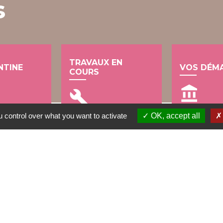
s
TRAVAUX EN
NTINE
VOS DÉM
COURS
account_balance
build
 control over what you want to activate
OK, accept all