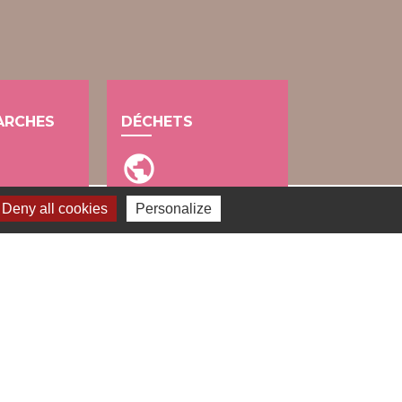
ARCHES
DÉCHETS
public
Deny all cookies
Personalize