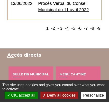
13/06/2022
Procès Verbal du Conseil
Municipal du 11 avril 2022
1
-2
-
3
-4
-5
-6
-7
-8
-9
Accès directs
BULLETIN MUNICIPAL
MENU CANTINE
import_contacts
local_dining
This site uses cookies and gives you control over what you want
to activate
OK, accept all
Deny all cookies
Personalize
TRAVAUX EN COURS
VOS DÉMARCHES