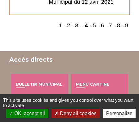
Municipal du 12 avril 2021
1
-2
-3
-
4
-5
-6
-7
-8
-9
Accès directs
BULLETIN MUNICIPAL
MENU CANTINE
import_contacts
local_dining
This site uses cookies and gives you control over what you want
to activate
OK, accept all
Deny all cookies
Personalize
TRAVAUX EN COURS
VOS DÉMARCHES