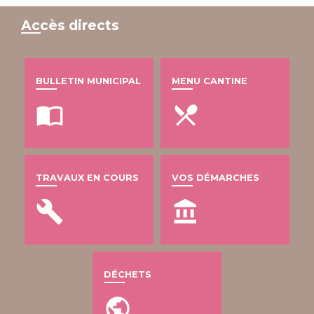
Accès directs
BULLETIN MUNICIPAL
MENU CANTINE
import_contacts
local_dining
TRAVAUX EN COURS
VOS DÉMARCHES
build
account_balance
DÉCHETS
public