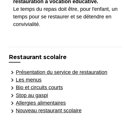
restauration à vocation éducative.
Le temps du repas doit être, pour l'enfant, un
temps pour se restaurer et se détendre en
convivialité.
Restaurant scolaire
keyboard_arrow_right
Présentation du service de restauration
keyboard_arrow_right
Les menus
keyboard_arrow_right
Bio et circuits courts
keyboard_arrow_right
Stop au gaspi
keyboard_arrow_right
Allergies alimentaires
keyboard_arrow_right
Nouveau restaurant scolaire