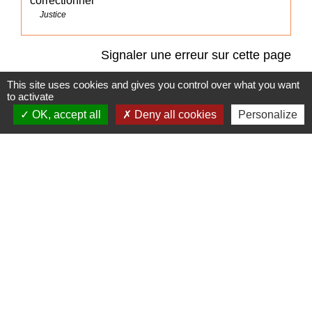
correctionnel
Justice
Signaler une erreur sur cette page
This site uses cookies and gives you control over what you want
to activate
OK, accept all
Deny all cookies
Personalize
Accès directs
BULLETIN MUNICIPAL
MENU CANTINE
import_contacts
local_dining
TRAVAUX EN COURS
VOS DÉMARCHES