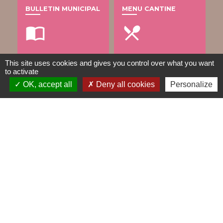
BULLETIN MUNICIPAL
MENU CANTINE
import_contacts
local_dining
This site uses cookies and gives you control over what you want
to activate
TRAVAUX EN COURS
VOS DÉMARCHES
OK, accept all
Deny all cookies
Personalize
build
account_balance
DÉCHETS
public
Contacts