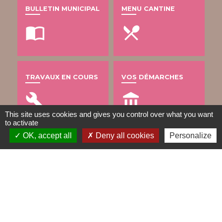
BULLETIN MUNICIPAL
MENU CANTINE
import_contacts
local_dining
TRAVAUX EN COURS
VOS DÉMARCHES
build
account_balance
This site uses cookies and gives you control over what you want
to activate
OK, accept all
Deny all cookies
Personalize
DÉCHETS
public
Contacts