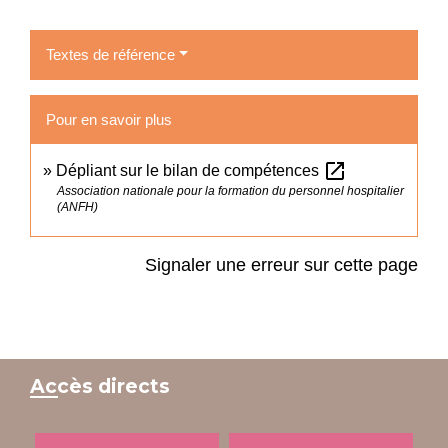
Textes de référence
Pour en savoir plus
open_in_new
Dépliant sur le bilan de compétences
Association nationale pour la formation du personnel hospitalier
(ANFH)
Signaler une erreur sur cette page
Accès directs