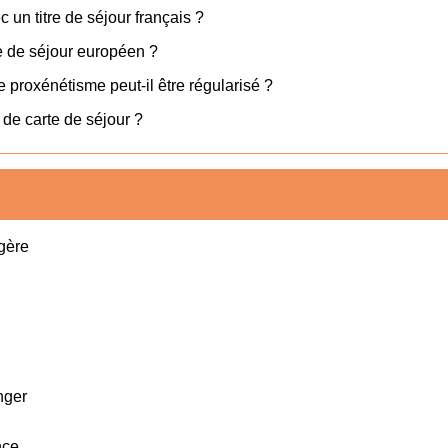
c un titre de séjour français ?
re de séjour européen ?
 proxénétisme peut-il être régularisé ?
de carte de séjour ?
ngère
nger
nce