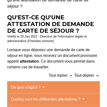
qu'une attestation de demande de carte de
séjour ?
QU'EST-CE QU'UNE
ATTESTATION DE DEMANDE
DE CARTE DE SÉJOUR ?
Vérifié le 20 Jan 2022 - Direction de l'information légale et
administrative (Première ministre)
Lorsque vous déposez une demande de carte de
séjour en ligne, vous recevez un document provisoire
appelé
attestation
. Ce document vous permet dans
certains cas de travailler.
keyboard_arrow_up
keyboard_arrow_down
Tout replier
Tout déplier
De quoi s'agit-il ?
Quelles sont les différentes attestations ?