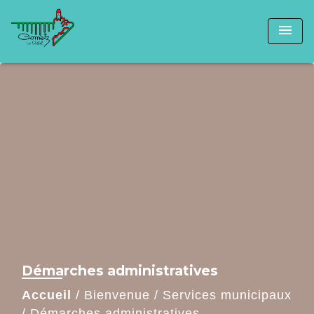
menu
Démarches administratives
Accueil
/
Bienvenue
/
Services municipaux
/
Démarches administratives