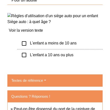
Pour un adulte
Siège auto : à quel âge ?
Voir la version texte
check_box_outline_blank
L'enfant a moins de 10 ans
check_box_outline_blank
L'enfant a 10 ans ou plus
Textes de référence
Questions ? Réponses !
Peut-on être dispensé du port de la ceinture de