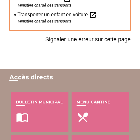
Ministère chargé des transports
open_in_new
Transporter un enfant en voiture
Ministère chargé des transports
Signaler une erreur sur cette page
Accès directs
BULLETIN MUNICIPAL
MENU CANTINE
import_contacts
local_dining