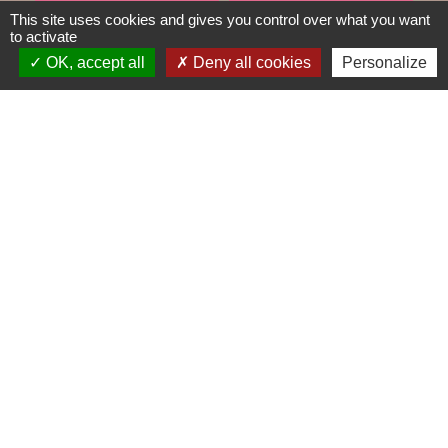
TRAVAUX EN COURS
VOS DÉMARCHES
This site uses cookies and gives you control over what you want
to activate
build
account_balance
OK, accept all
Deny all cookies
Personalize
DÉCHETS
public
Contacts
Mairie de Gometz-le-Châtel
76 rue Saint Nicolas
91940 Gometz-le-Châtel - FRANCE
+33 1 60 12 11 05