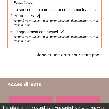
Postes (Arcep)
La souscription à un contrat de communications
open_in_new
électroniques
Autorité de régulation des communications électroniques et des
Postes (Arcep)
open_in_new
L'engagement contractuel
Autorité de régulation des communications électroniques et des
Postes (Arcep)
Signaler une erreur sur cette page
Accès directs
BULLETIN MUNICIPAL
MENU CANTINE
This site uses cookies and gives you control over what you want