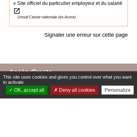
Site officiel du particulier employeur et du salarié
open_in_new
Urssaf Caisse nationale (ex-Acoss)
Signaler une erreur sur cette page
Accès directs
This site uses cookies and gives you control over what you want
to activate
OK, accept all
Deny all cookies
Personalize
BULLETIN MUNICIPAL
MENU CANTINE
import_contacts
local_dining