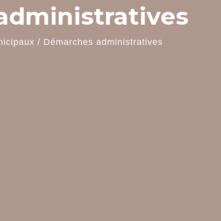
dministratives
nicipaux
/
Démarches administratives