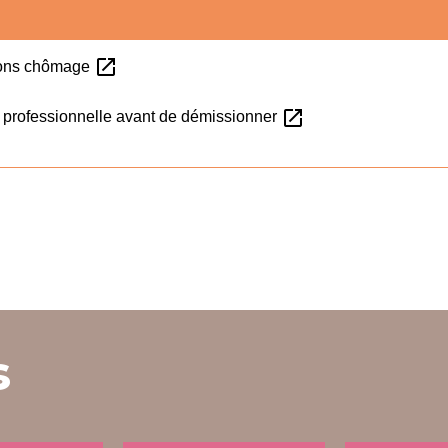
open_in_new
tions chômage
open_in_new
n professionnelle avant de démissionner
s