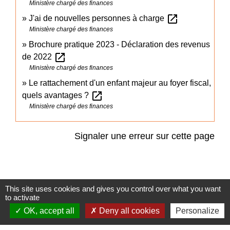
Ministère chargé des finances
open_in_new
J'ai de nouvelles personnes à charge
Ministère chargé des finances
Brochure pratique 2023 - Déclaration des revenus
open_in_new
de 2022
Ministère chargé des finances
Le rattachement d'un enfant majeur au foyer fiscal,
open_in_new
quels avantages ?
Ministère chargé des finances
Signaler une erreur sur cette page
This site uses cookies and gives you control over what you want
Accès directs
to activate
OK, accept all
Deny all cookies
Personalize