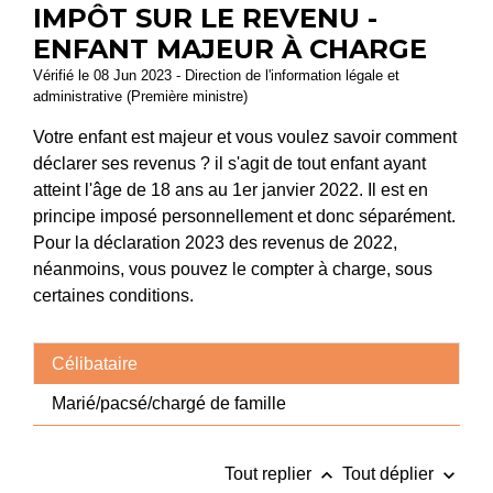
IMPÔT SUR LE REVENU -
ENFANT MAJEUR À CHARGE
Vérifié le 08 Jun 2023 - Direction de l'information légale et
administrative (Première ministre)
Votre enfant est majeur et vous voulez savoir comment
déclarer ses revenus ? il s'agit de tout enfant ayant
atteint l'âge de 18 ans au 1
er
janvier 2022. Il est en
principe imposé personnellement et donc séparément.
Pour la déclaration 2023 des revenus de 2022,
néanmoins, vous pouvez le compter à charge, sous
certaines conditions.
Célibataire
Marié/pacsé/chargé de famille
keyboard_arrow_up
keyboard_arrow_down
Tout replier
Tout déplier