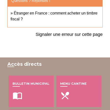
Questions ? Réponses !
Étranger en France : comment acheter un timbre
fiscal ?
Signaler une erreur sur cette page
Accès directs
BULLETIN MUNICIPAL
MENU CANTINE
import_contacts
local_dining