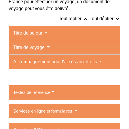
France pour effectuer un voyage, un document de
voyage peut vous être délivré.
keyboard_arrow_up
keyboard_arrow_down
Tout replier
Tout déplier
Titre de séjour
Titre de voyage
Accompagnement pour l'accès aux droits
Textes de référence
Services en ligne et formulaires