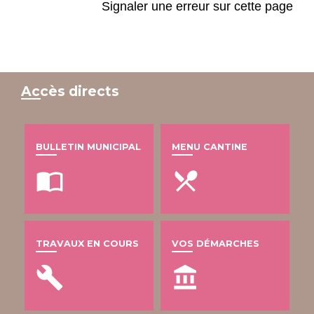
Signaler une erreur sur cette page
Accès directs
BULLETIN MUNICIPAL
MENU CANTINE
import_contacts
local_dining
TRAVAUX EN COURS
VOS DÉMARCHES
build
account_balance