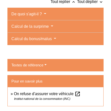
keyboard_arrow_up
keyboard_arrow_down
Tout replier
Tout déplier
De quoi s'agit-il ?
Calcul de la surprime
Calcul du bonus/malus
Textes de référence
Pour en savoir plus
open_in_new
On refuse d'assurer votre véhicule
Institut national de la consommation (INC)