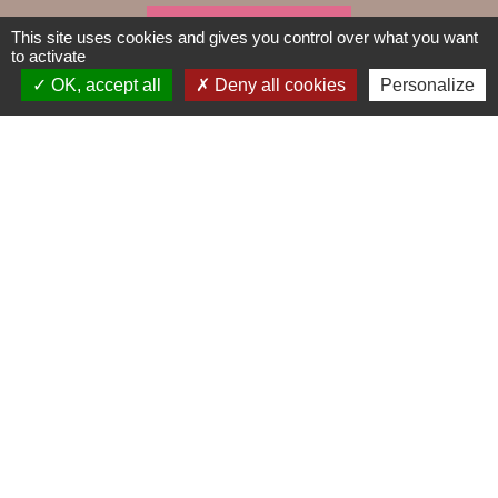
This site uses cookies and gives you control over what you want
DÉCHETS
to activate
public
OK, accept all
Deny all cookies
Personalize
Contacts
Mairie de Gometz-le-Châtel
76 rue Saint Nicolas
91940 Gometz-le-Châtel - FRANCE
+33 1 60 12 11 05
Mentions légales
-
Politique de confidentialité
-